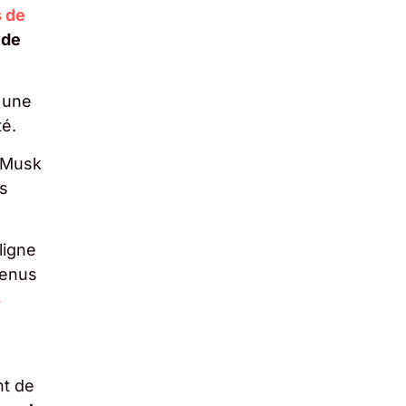
s de
 de
 une
é.
n Musk
es
ligne
tenus
s
nt de