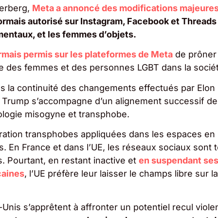
kerberg,
Meta a annoncé des modifications majeure
sormais autorisé sur Instagram, Facebook et Threads
mentaux, et les femmes d’objets.
ormais permis sur les plateformes de Meta
de prôner
ue des femmes et des personnes LGBT dans la sociét
ns la continuité des changements effectués par Elo
ald Trump s’accompagne d’un alignement successif d
ologie misogyne et transphobe.
ération transphobes appliquées dans les espaces en 
s. En France et dans l’UE, les réseaux sociaux sont 
. Pourtant, en restant inactive et
en suspendant se
caines
, l’UE préfère leur laisser le champs libre sur la
Unis s’apprêtent à affronter un potentiel recul viole