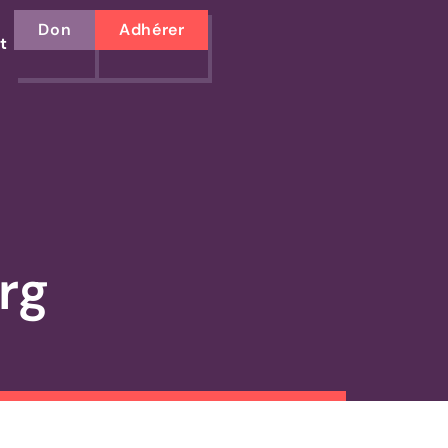
Don
Adhérer
t
rg