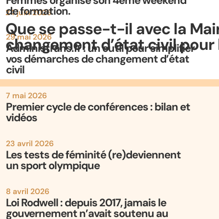
Femmes organise son 4ème weekend
de formation.
24 juin 2026
Que se passe-t-il avec la Mair
29 mai 2026
changement d’état civil pour 
Administrans.fr : un outil pour simplifier
vos démarches de changement d’état
civil
7 mai 2026
Premier cycle de conférences : bilan et
vidéos
23 avril 2026
Les tests de féminité (re)deviennent
un sport olympique
8 avril 2026
Loi Rodwell : depuis 2017, jamais le
gouvernement n’avait soutenu au